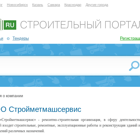
рг
Новосибирск
Казань
Самара
Краснодар
Другие города
ьи
Тендеры
Регистрац
я о компании
О Стройметмашсервис
тройметмашсервис» - ремонтно-строительная организация, в сферу деятельност
й входят строительные, ремонтные, эксплуатационные работы и реконструкция зданий 
ений различных назначений.