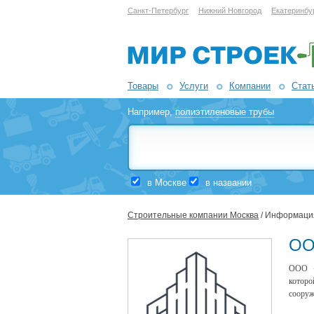
Санкт-Петербург
Нижний Новгород
Екатеринбу
Товары
Услуги
Компании
Стат
Например,
полиэтиленовые трубы
в Москве
в названии
Строительные компании Москва
/ Информаци
ОО
ООО «С
которо
сооруж