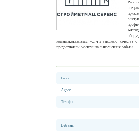
Работ
специ
привл
выступ
профи
Благод
обору
команды,оказываем услуги высокого качества с
предоставляем гарантии на выполненные работы.
Город
Адрес
Телефон
Веб сайт