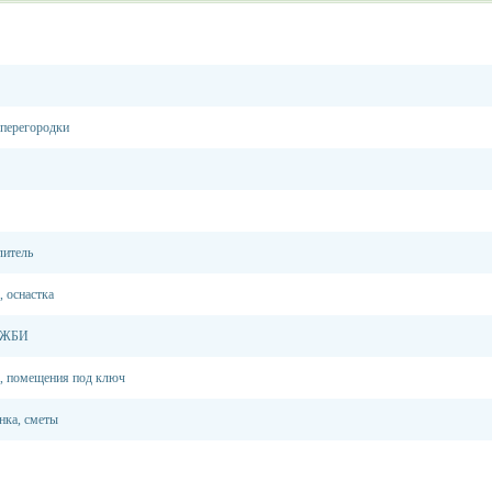
 перегородки
литель
, оснастка
, ЖБИ
, помещения под ключ
нка, сметы