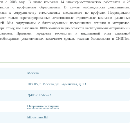
аем с 2008 года. В штате компании 14 инженерно-технических работников и 2
алистов с профильным образованием. В случае необходимости дополнительн
екаем к сотрудничеству аттестованных специалистов по профилю. Подрядчикам
ают только зарегистрированные аттестованные строительные компании различны
лей. Мы сотрудничаем с благонадежными поставщиками техники и материалов
аря этому, мы выполняем 100% комплектацию объектов необходимыми материалами 
дованием. Применяя передовые технологии и накопленный опыт слаженно
 соблюдением установленных заказчиком сроков, техники безопасности и СНИПов
Москва
105005, г. Москва, ул. Бауманская, д. 53
7(495)517-65-72
Отправить сообщение
http://smms.ltd