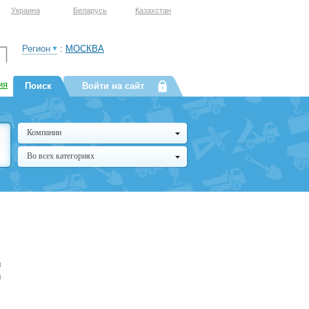
Украина
Беларусь
Казахстан
Регион
:
МОСКВА
ия
Поиск
Войти на сайт
Компании
Во всех категориях
и
и