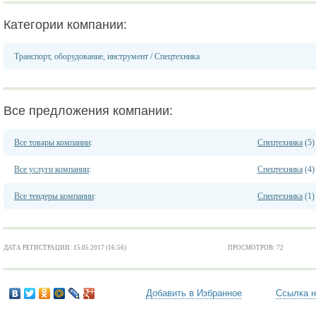
Категории компании:
Транспорт, оборудование, инструмент
/
Спецтехника
Все предложения компании:
Все товары компании
:
Спецтехника
(5)
Все услуги компании
:
Спецтехника
(4)
Все тендеры компании
:
Спецтехника
(1)
ДАТА РЕГИСТРАЦИИ: 15.05.2017 (16:56)
ПРОСМОТРОВ: 72
Добавить в Избранное
Ссылка н