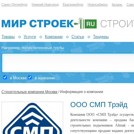
Санкт-Петербург
Нижний Новгород
Екатеринбург
Новосибирск
Казань
Сам
Товары
Услуги
Компании
Статьи
Тендеры
Например,
полиэтиленовые трубы
в Москве
в названии
Строительные компании Москва
/ Информация о компании
ООО СМП Трэйд
Компания ООО «СМП Трэйд» осуществляе
деятельности компании – продажа ба
строительных подъемников Alimak - н
сопутствующими продаже видами деятель