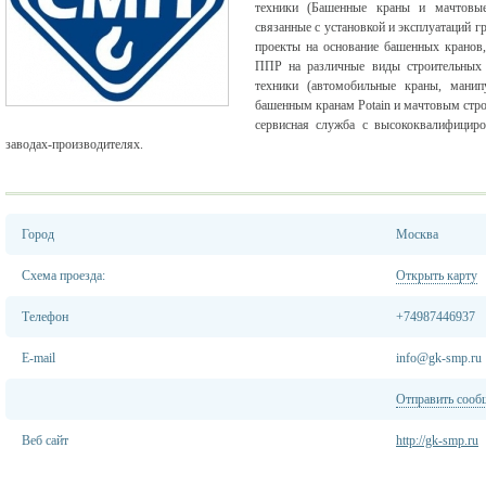
техники (Башенные краны и мачтовые
связанные с установкой и эксплуатаций
проекты на основание башенных кранов
ППР на различные виды строительных р
техники (автомобильные краны, манип
башенным кранам Potain и мачтовым стр
сервисная служба с высококвалифицир
заводах-производителях.
Город
Москва
Схема проезда:
Открыть карту
Телефон
+74987446937
E-mail
info@gk-smp.ru
Отправить сооб
Веб сайт
http://gk-smp.ru