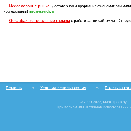
Исследование рынка.
Достоверная информация сэкономит вам милл
исследований!
megaresearch.ru
Goszakaz. ru: реальные отзывы
о работе с этим сайтом читайте зде
Помощь
Условия использования
Политика ко
© 2009-2023, МирСтроек.ру -
При полном или частичном использовании м