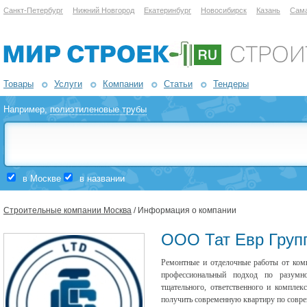
Санкт-Петербург
Нижний Новгород
Екатеринбург
Новосибирск
Казань
Сам
Товары
Услуги
Компании
Статьи
Тендеры
Например,
полиэтиленовые трубы
в Москве
в названии
Строительные компании Москва
/ Информация о компании
ООО Тат Евр Груп
Ремонтные и отделочные работы от ком
профессиональный подход по разумн
тщательного, ответственного и комплек
получить современную квартиру по совре