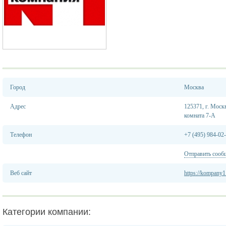
Город
Москва
Адрес
125371, г. Москв
комната 7-А
Телефон
+7 (495) 984-02
Отправить сооб
Веб сайт
https://kompany1
Категории компании: