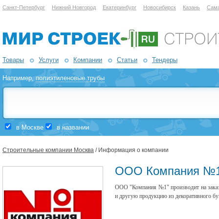
Санкт-Петербург
Нижний Новгород
Екатеринбург
Новосибирск
Казань
Сам
Товары
Услуги
Компании
Статьи
Тендеры
Например,
полиэтиленовые трубы
в Москве
в названии
Строительные компании Москва
/ Информация о компании
ООО Компания №
ООО "Компания №1" производит на заказ
и другую продукцию из декоративного бу