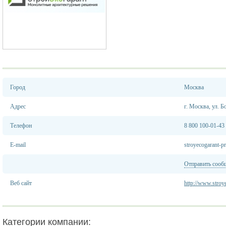
Город
Москва
Адрес
г. Москва, ул. 
Телефон
8 800 100-01-43
E-mail
stroyecogarant-
Отправить сооб
Веб сайт
http://www.stroye
Категории компании: