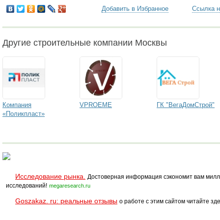
Добавить в Избранное
Ссылка н
Другие строительные компании Москвы
Компания
VPROEME
ГК "ВегаДомСтрой"
«Поликпласт»
Исследование рынка.
Достоверная информация сэкономит вам милл
исследований!
megaresearch.ru
Goszakaz. ru: реальные отзывы
о работе с этим сайтом читайте зде