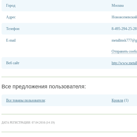
Город
Москва
Адрес
Новоясеневский 
Телефон
8-495-294-25-28
E-mail
metallmsk777@g
Отправить сооб
Веб сайт
http://www.metall
Все предложения пользователя:
Все товары пользователя
:
Кровля
(1)
ДАТА РЕГИСТРАЦИИ: 07.04.2016 (14:19)