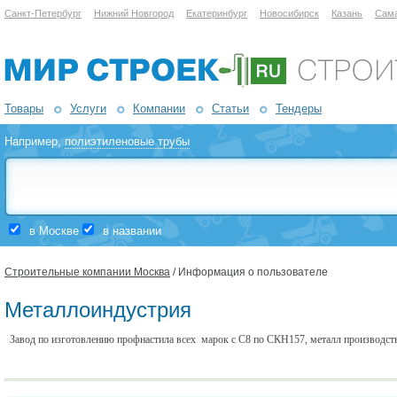
Санкт-Петербург
Нижний Новгород
Екатеринбург
Новосибирск
Казань
Сам
Товары
Услуги
Компании
Статьи
Тендеры
Например,
полиэтиленовые трубы
в Москве
в названии
Строительные компании Москва
/ Информация о пользователе
Металлоиндустрия
Завод по изготовлению профнастила всех марок с С8 по СКН157, металл производс