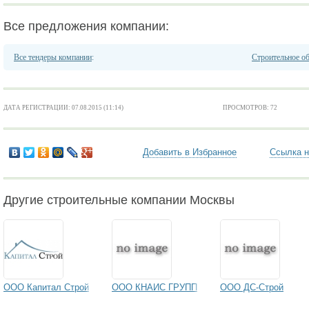
Все предложения компании:
Все тендеры компании
:
Строительное о
ДАТА РЕГИСТРАЦИИ: 07.08.2015 (11:14)
ПРОСМОТРОВ: 72
Добавить в Избранное
Ссылка н
Другие строительные компании Москвы
ООО Капитал Строй
ООО КНАИС ГРУПП
ООО ДС-Строй