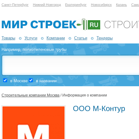
Санкт-Петербург
Нижний Новгород
Екатеринбург
Новосибирск
Казань
Сам
Товары
Услуги
Компании
Статьи
Тендеры
Например,
полиэтиленовые трубы
в Москве
в названии
Строительные компании Москва
/ Информация о компании
ООО М-Контур