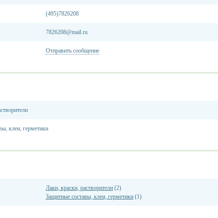
(495)7826208
7826208@mail.ru
Отправить сообщение
астворители
вы, клеи, герметики
Лаки, краски, растворители
(2)
Защитные составы, клеи, герметики
(1)