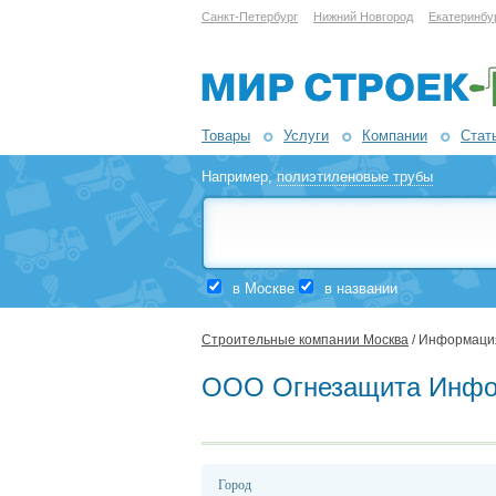
Санкт-Петербург
Нижний Новгород
Екатеринбу
Товары
Услуги
Компании
Стат
Например,
полиэтиленовые трубы
в Москве
в названии
Строительные компании Москва
/ Информаци
ООО Огнезащита Инф
Город