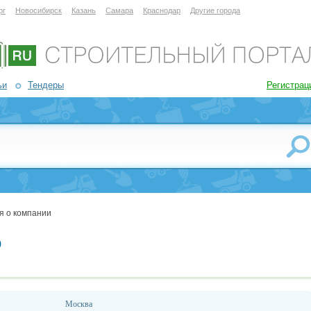
рг
Новосибирск
Казань
Самара
Краснодар
Другие города
ьи
Тендеры
Регистрац
я о компании
о
Москва