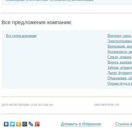
Все предложения компании:
Все статьи компании
:
Интернет, связь
Электротехника 
Вентиляция, ко
Безопасность, а
Стекло, зеркала
Ворота, калитк
Заборы, огражд
Двери, фурниту
Образование, об
Охрана труда и 
ДАТА РЕГИСТРАЦИИ: 21.01.2015 (09:56)
ПРОСМОТРОВ: 118
Добавить в Избранное
Ссылка н