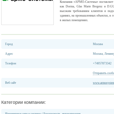
Компания «АРМО-Системы» поставляет н
как Dorma, Glas Marte Bregenz и D.G
высоким требованиям клиентов и подх
зданиях, на промышленных объектах, в го
в жилых помещениях.
Город
Москва
Адрес
Москва, Ленингр
Телефон
+74957873342
Отправить сооб
Веб сайт
www.armosystem
Категории компании:
Инженерные сети и системы
/
Безопасность, автоматизация