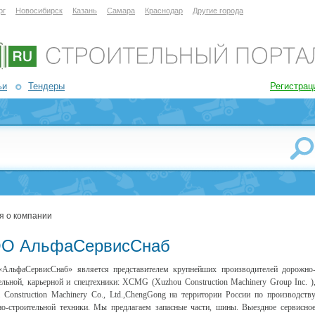
рг
Новосибирск
Казань
Самара
Краснодар
Другие города
ьи
Тендеры
Регистрац
я о компании
О АльфаСервисСнаб
АльфаСервисСнаб» является представителем крупнейших производителей дорожно
ельной, карьерной и спецтехники: XCMG (Xuzhou Construction Machinery Group Inc. )
i Construction Machinery Co., Ltd.,ChengGong на территории России по производств
о-строительной техники. Мы предлагаем запасные части, шины. Выездное сервисно