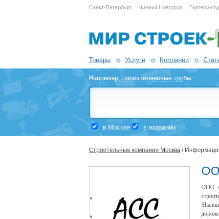
Санкт-Петербург
Нижний Новгород
Екатеринбу
Товары
Услуги
Компании
Стат
Например,
полиэтиленовые трубы
в Москве
в названии
Строительные компании Москва
/ Информаци
ОО
ООО «
строит
Shantu
дорожн