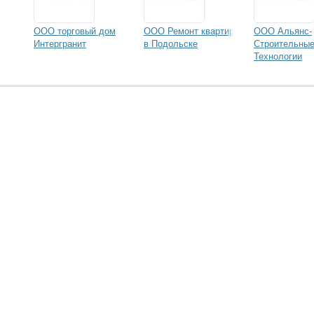
ООО торговый дом
ООО Ремонт квартир
ООО Альянс-
Интергранит
в Подольске
Строительны
Технологии