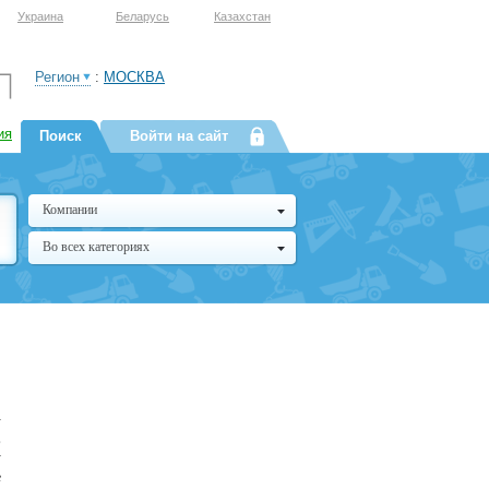
Украина
Беларусь
Казахстан
Регион
:
МОСКВА
ия
Поиск
Войти на сайт
Компании
Во всех категориях
-
,
у
е