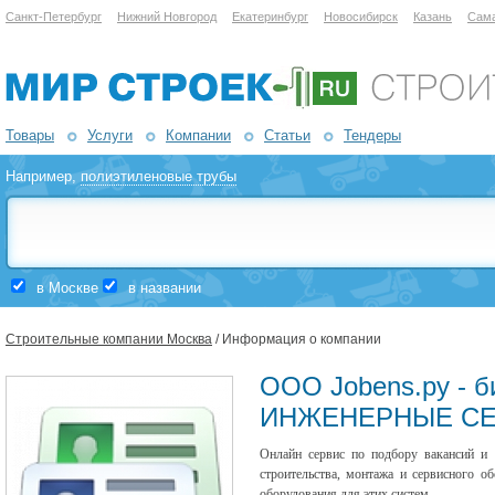
Санкт-Петербург
Нижний Новгород
Екатеринбург
Новосибирск
Казань
Сам
Товары
Услуги
Компании
Статьи
Тендеры
Например,
полиэтиленовые трубы
в Москве
в названии
Строительные компании Москва
/ Информация о компании
ООО Jobens.ру - б
ИНЖЕНЕРНЫЕ С
Онлайн сервис по подбору вакансий и 
строительства, монтажа и сервисного о
оборудования для этих систем