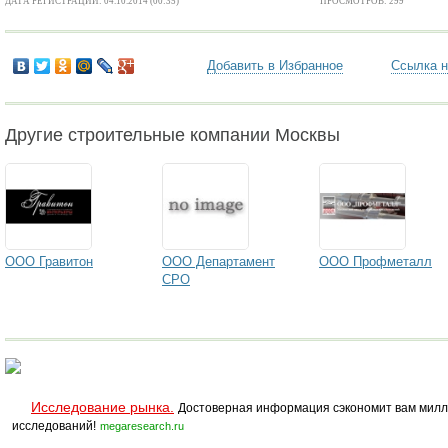
ДАТА РЕГИСТРАЦИИ: 04.10.2014 (00:35)
ПРОСМОТРОВ: 299
Добавить в Избранное
Ссылка н
Другие строительные компании Москвы
ООО Гравитон
ООО Департамент
ООО Профметалл
СРО
Исследование рынка.
Достоверная информация сэкономит вам милл
исследований!
megaresearch.ru