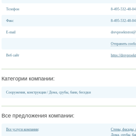
Телефон
8-495-532-48-04
Факс
8-495-532-48-04
E-mail
drevproektstroi
Отправить сооб
Веб сайт
https://drevproekt
Категории компании:
Сооружения, конструкции
/
Дома, срубы, бани, беседки
Все предложения компании:
Все услуги компании
:
Стены, фасады,
Дома, срубы, ба