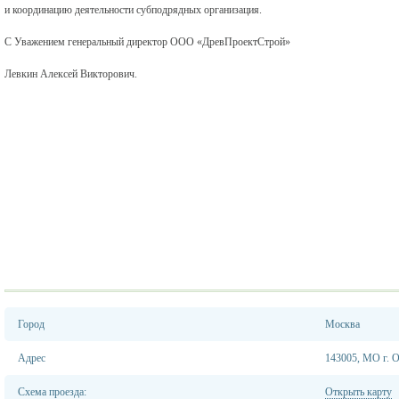
и координацию деятельности субподрядных организация.
С Уважением генеральный директор ООО «ДревПроектСтрой»
Левкин Алексей Викторович.
Город
Москва
Адрес
143005, МО г. О
Схема проезда:
Открыть карту