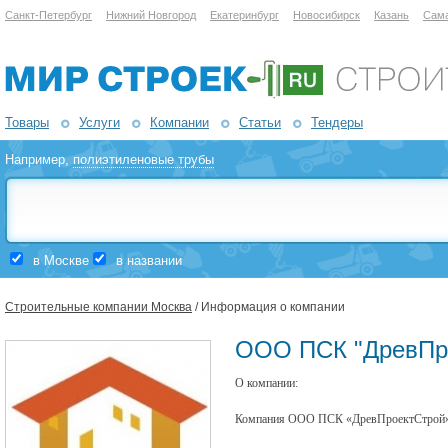
Санкт-Петербург
Нижний Новгород
Екатеринбург
Новосибирск
Казань
Сам
Товары
Услуги
Компании
Статьи
Тендеры
Например,
полиэтиленовые трубы
в Москве
в названии
Строительные компании Москва
/ Информация о компании
ООО ПСК "ДревПр
О компании:
Компания ООО ПСК «ДревПроектСтрой» 