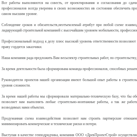
Все работы выполняются на совесть, от проектирования и согласования до сда
профессионалов всегда уверенна в своих возможностях ив состоянии обеспечить пр
самом высшим уровне.
Соблюдение сроков и обязательств,неотъемлемый атрибут при любой схеме взаимод
лидирующий строительной компанией с высочайшим уровнем мобильности, профессион
Профессиональный подход к делу плюс высокий уровень ответственности позволяют в
праву гордятся заказчики.
Наша компания рада предложить Вам весьспектр строительных работ, по строительству,
За время деятельности была сформирована команда профессионалов, способных решат
Руководители проектов нашей организации имеют большой опыт работы в строительс
уровня сложности.
За время нашей работы мы сформировали материально-техническую базу, что бы обе
позволяет нам выполнять любые строительно-монтажные работы, а так же работ
возводимых нами объектах.
Продуманная схема взаимодействия позволяет нам строить партнерские отношени
минимизировать коммерческие и технические риски и потери.
Выступая в качестве генподрядчика, компания ООО «ДревПроектСтрой» осуществляет