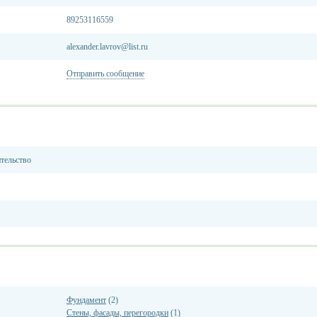
89253116559
alexander.lavrov@list.ru
Отправить сообщение
тельство
Фундамент
(2)
Стены, фасады, перегородки
(1)