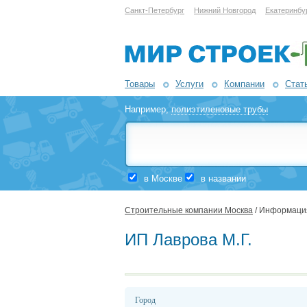
Санкт-Петербург
Нижний Новгород
Екатеринбу
Товары
Услуги
Компании
Стат
Например,
полиэтиленовые трубы
в Москве
в названии
Строительные компании Москва
/ Информаци
ИП Лаврова М.Г.
Город