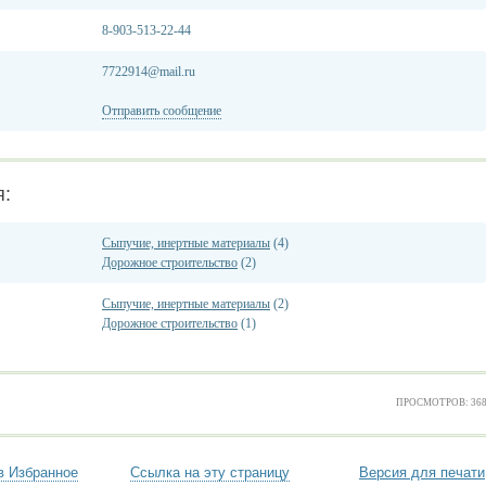
8-903-513-22-44
7722914@mail.ru
Отправить сообщение
я:
Сыпучие, инертные материалы
(4)
Дорожное строительство
(2)
Сыпучие, инертные материалы
(2)
Дорожное строительство
(1)
ПРОСМОТРОВ: 36
в Избранное
Ссылка на эту страницу
Версия для печати