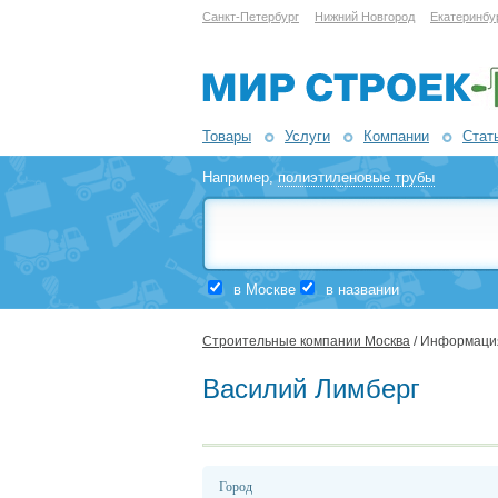
Санкт-Петербург
Нижний Новгород
Екатеринбу
Товары
Услуги
Компании
Стат
Например,
полиэтиленовые трубы
в Москве
в названии
Строительные компании Москва
/ Информаци
Василий Лимберг
Город