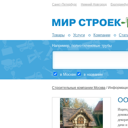
Санкт-Петербург
Нижний Новгород
Екатеринбу
Товары
Услуги
Компании
Стат
Например,
полиэтиленовые трубы
в Москве
в названии
Строительные компании Москва
/ Информаци
ООО
Ищите
домики
декора
дачи и