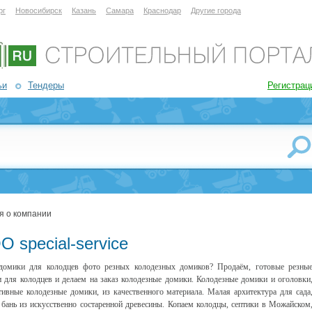
рг
Новосибирск
Казань
Самара
Краснодар
Другие города
ьи
Тендеры
Регистрац
я о компании
 special-service
домики для колодцев фото резных колодезных домиков? Продаём, готовые р
езны
 для колодцев и делаем на заказ колодезные домики. Колодезные домики и оголовки
тивные колодезные домики, из качественного материала. Малая архитектура для сада
 бань из искусственно состаренной древесины. Копаем колодцы, септики в Можайском