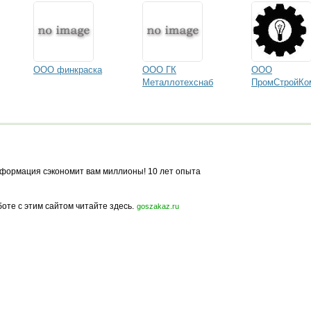
ООО финкраска
ООО ГК
ООО
Металлотехснаб
ПромСтройКо
формация сэкономит вам миллионы! 10 лет опыта
боте с этим сайтом читайте здесь.
goszakaz.ru