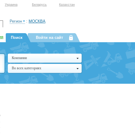
Украина
Беларусь
Казахстан
Регион
:
МОСКВА
ия
Поиск
Войти на сайт
Компании
Во всех категориях
е
,
,
,