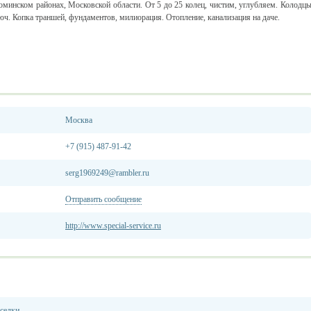
минском районах, Московской области. От 5 до 25 колец, чистим, углубляем. Колодц
юч. Копка траншей, фундаментов, милиорация. Отопление, канализация на даче.
Москва
+7 (915) 487-91-42
serg1969249@rambler.ru
Отправить сообщение
http://www.special-service.ru
еседки