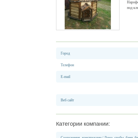
Нарофо
под кл
Город
Телефон
E-mail
Веб сайт
Категории компании:
Сооружения, конструкции
/
Дома, срубы, бани, б