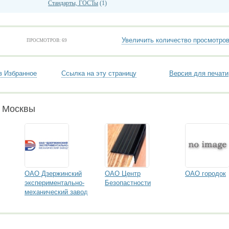
Стандарты, ГОСТы
(1)
Увеличить количество просмотро
ПРОСМОТРОВ: 69
в Избранное
Ссылка на эту страницу
Версия для печати
и Москвы
ОАО Дзержинский
ОАО Центр
ОАО городок
экспериментально-
Безопастности
механический завод