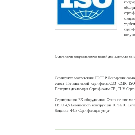
госуда
обшир
серти
специа
удобс
сертиф
получи
Основными направлениями нашей деятельности явл
Сертификат соответствия ГОСТ Р Декларация соотв
союза Гигиенический сертификат/СЭЗ СМК ISO
Пожарная декларация Сертификаты CE , TUV Сер
Сертификация ЕХ-оборудования Отказное письмо 
ЕВРО 4,5 Безопасность конструкции ТС/БКТС Сер
Лицензии ФСБ Сертификация услуг