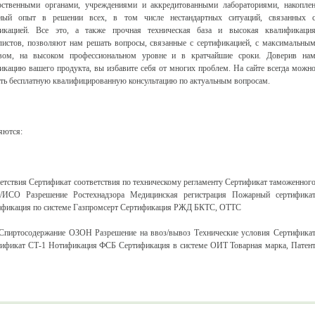
рственными органами, учреждениями и аккредитованными лабораториями, накопле
ный опыт в решении всех, в том числе нестандартных ситуаций, связанных 
фикацией. Все это, а также прочная техническая база и высокая квалификаци
листов, позволяют нам решать вопросы, связанные с сертификацией, с максимальны
твом, на высоком профессиональном уровне и в кратчайшие сроки. Доверив на
икацию вашего продукта, вы избавите себя от многих проблем. На сайте всегда можн
ть бесплатную квалифицированную консультацию по актуальным вопросам.
яются:
етствия Сертификат соответствия по техническому регламенту Сертификат таможенног
/ИСО Разрешение Ростехнадзора Медицинская регистрация Пожарный сертифика
тификация по системе Газпромсерт Сертификация РЖД БКТС, ОТТС
Спиртосодержание ОЗОН Разрешение на ввоз/вывоз Технические условия Сертифика
тификат СТ-1 Нотификация ФСБ Сертификация в системе ОИТ Товарная марка, Патен