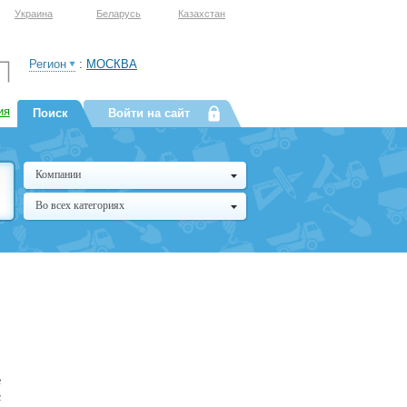
Украина
Беларусь
Казахстан
Регион
:
МОСКВА
ия
Поиск
Войти на сайт
Компании
Во всех категориях
е
с