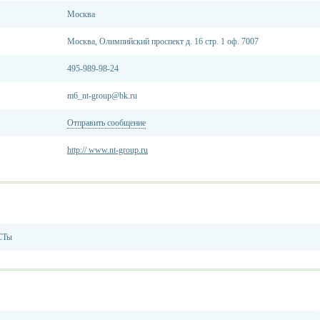
Москва
Москва, Олимпийский проспект д. 16 стр. 1 оф. 7007
495-989-98-24
m6_nt-group@bk.ru
Отправить сообщение
http:// www.nt-group.ru
СТы