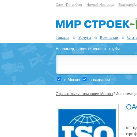
Санкт-Петербург
Нижний Новгород
Екатеринбу
Товары
Услуги
Компании
Стат
Например,
полиэтиленовые трубы
в Москве
в названии
Строительные компании Москва
/ Информаци
ОА
NT Це
серти