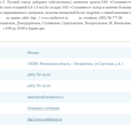
н».5. Полный спектр доборных (обязательных) элементов кровли.ЗАО «Стальинвест
й стали толщиной 0,4-1,4 мм.На складах ЗАО «Стальинвест» всегда в наличии больша
ки запрашиваемого материала, включая импортный.Более подробно о нашей компании 
·
на нашем сайте http: // www.steelinvest.ru
·
по телефону (495) 96-777-96
осковском, Домодедовском, Ступинском, Серпуховском, Воскресенском, М. Вяземском
·
с 8:00 до 20:00 в будние дни
Москва
140200, Московская область, г. Воскресенск, ул.Советская, д.4, о
(495) 797-43-01
(495) 797-43-01
malysheva@steelinvest.ru
Отправить сообщение
http://www.steelinvest.ru