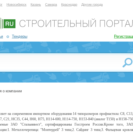
рг
Новосибирск
Казань
Самара
Краснодар
Другие города
ьи
Тендеры
Регистрац
я о компании
вляет на современном импортном оборудовании 14 типоразмеров профнастила: С8, С13
, С21, НС35, С44, Н60, Н75, Н114-600, Н114-750, Н153-840 (аналог Т150) и Н158-75
аемые ЗАО "Стальинвест", сертифицированы Госстроем России.Кроме того, ЗА
ции:1. Металлочерепица: "Монтеррей" 3 типа;2. Сайдинг 3 типа;3. Фальцевая кровл