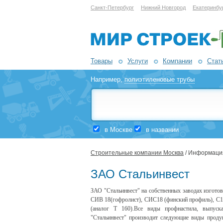
Санкт-Петербург
Нижний Новгород
Екатеринбу
Товары
Услуги
Компании
Стат
Например,
полиэтиленовые трубы
в Москве
в названии
Строительные компании Москва
/ Информаци
ЗАО Стальинвест
ЗАО "Стальинвест" на собственных заводах изгото
СИВ 18(гофролист), СИС18 (финский профиль), С17
(аналог Т 160).Все виды профнастила, выпуск
"Стальинвест" производит следующие виды продук