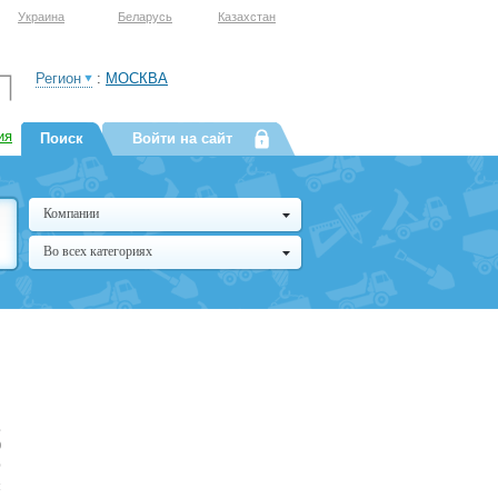
Украина
Беларусь
Казахстан
Регион
:
МОСКВА
ия
Поиск
Войти на сайт
Компании
Во всех категориях
,
0
О
я