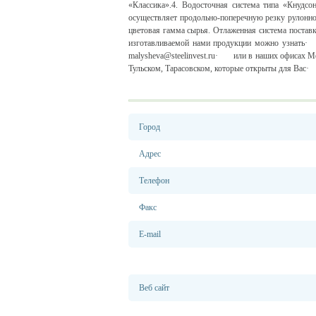
«Классика».4. Водосточная система типа «Кнудсо
осуществляет продольно-поперечную резку рулонно
цветовая гамма сырья. Отлаженная система постав
изготавливаемой нами продукции можно узнать
malysheva@steelinvest.ru· или в наших офисах М
Тульском, Тарасовском, которые открыты для Вас
Город
Адрес
Телефон
Факс
E-mail
Веб сайт