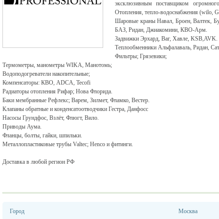
эксклюзивным поставщиком огромного
Отопления, тепло-водоснабжения (wilo, Gru
Шаровые краны Навал, Броен, Валтек, Буг
БАЗ, Ридан, Джиакомини, КВО-Арм.
Задвижки Эрхард, Ваг, Хавле, KSB,AVK.
Теплообменники Альфалаваль, Ридан, Сат
Фильтры; Грязевики;
Термометры, манометры WIKA, Манотомь;
Водоподогреватели накопительные;
Компенсаторы: КВО, ADCA, Tecofi
Радиаторы отопления Рифар; Нова Флорида.
Баки мембранные Рефлекс; Варем, Зилмет, Фламко, Вестер.
Клапаны обратные и конденсатоотводчики Гестра, Данфосс
Насосы Грундфос, Взлёт, Флюгт, Вило.
Приводы Аума.
Фланцы, болты, гайки, шпильки.
Металлопластиковые трубы Valtec; Henco и фитинги.
Доставка в любой регион РФ
Город
Москва