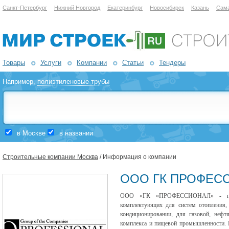
Санкт-Петербург
Нижний Новгород
Екатеринбург
Новосибирск
Казань
Сам
Товары
Услуги
Компании
Статьи
Тендеры
Например,
полиэтиленовые трубы
в Москве
в названии
Строительные компании Москва
/ Информация о компании
ООО ГК ПРОФЕС
ООО «ГК «ПРОФЕССИОНАЛ» - профе
комплектующих для систем отопления, 
кондиционировании, для газовой, нефт
комплекса и пищевой промышленност