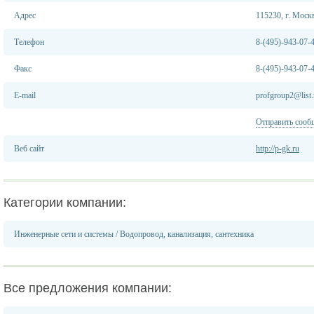
Адрес
115230, г. Моск
Телефон
8-(495)-943-07-
Факс
8-(495)-943-07-
E-mail
profgroup2@list.
Отправить сооб
Веб сайт
http://p-gk.ru
Категории компании:
Инженерные сети и системы
/
Водопровод, канализация, сантехника
Все предложения компании: