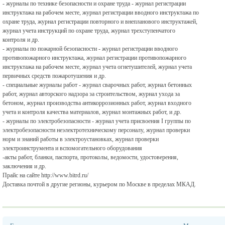
- журналы по технике безопасности и охране труда - журнал регистрации
инструктажа на рабочем месте, журнал регистрации вводного инструктажа по
охране труда, журнал регистрации повторного и внепланового инструктажей,
журнал учета инструкций по охране труда, журнал трехступенчатого
контроля и др.
- журналы по пожарной безопасности - журнал регистрации вводного
противопожарного инструктажа, журнал регистрации противопожарного
инструктажа на рабочем месте, журнал учета огнетушителей, журнал учета
первичных средств пожаротушения и др.
- специальные журналы работ - журнал сварочных работ, журнал бетонных
работ, журнал авторского надзора за строительством, журнал ухода за
бетоном, журнал производства антикоррозионных работ, журнал входного
учета и контроля качества материалов, журнал монтажных работ, и др.
- журналы по электробезопасности - журнал учета присвоения I группы по
электробезопасности неэлектротехническому персоналу, журнал проверки
норм и знаний работы в электроустановках, журнал проверки
электроинструмента и вспомогательного оборудования
-акты работ, бланки, паспорта, протоколы, ведомости, удостоверения,
заключения и др.
Прайс на сайте http://www.bitrd.ru/
Доставка почтой в другие регионы, курьером по Москве в пределах МКАД.