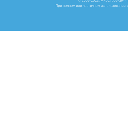
© 2009-2023, МирСтроек.ру -
При полном или частичном использовании м